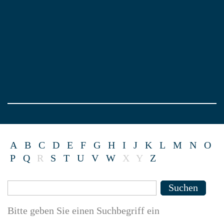
A
B
C
D
E
F
G
H
I
J
K
L
M
N
O
P
Q
R
S
T
U
V
W
X
Y
Z
Suche
Suchen
Bitte geben Sie einen Suchbegriff ein